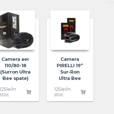
Camera aer
Camera
110/80-18
PIRELLI 19”
(Surron Ultra
Sur-Ron
Bee spate)
Ultra Bee
125
lei
În
125
lei
În
stoc
stoc