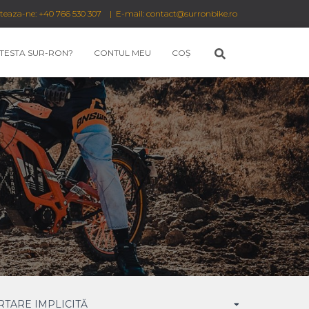
cteaza-ne: +40 766 530 307 | E-mail: contact@surronbike.ro
 TESTA SUR-RON?
CONTUL MEU
COȘ