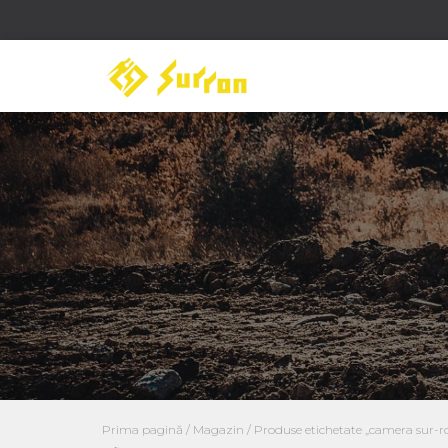
Prima pagină
/
Magazin
/ Produse etichetate „camera sur-r