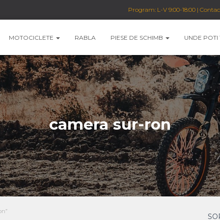
Program: L-V 9:00-18:00 | Conta
MOTOCICLETE
RABLA
PIESE DE SCHIMB
UNDE POTI
camera sur-ron
on”