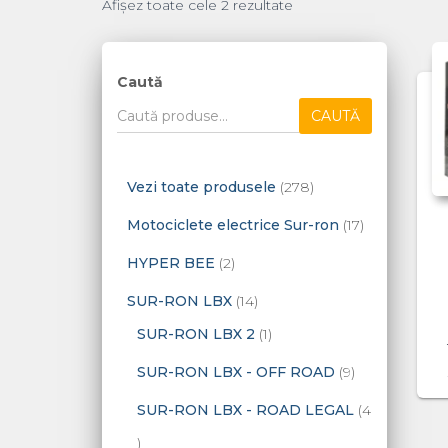
Afișez toate cele 2 rezultate
Caută
CAUTĂ
2
Vezi toate produsele
278
7
1
Motociclete electrice Sur-ron
17
8
7
2
HYPER BEE
2
d
p
p
1
SUR-RON LBX
14
e
r
r
4
1
SUR-RON LBX 2
1
p
o
o
p
p
9
SUR-RON LBX - OFF ROAD
9
r
d
d
r
r
p
SUR-RON LBX - ROAD LEGAL
4
o
u
u
o
o
r
4