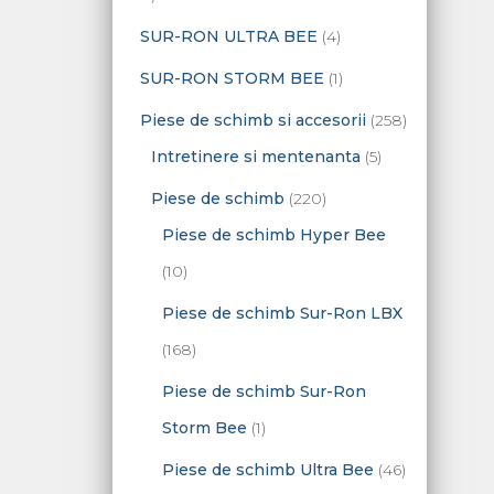
d
s
s
d
d
o
p
4
SUR-RON ULTRA BEE
4
u
e
e
u
u
d
r
p
s
1
SUR-RON STORM BEE
1
s
s
u
o
r
e
p
2
Piese de schimb si accesorii
258
e
s
d
o
r
5
5
Intretinere si mentenanta
5
e
u
d
o
p
8
2
Piese de schimb
220
s
u
d
r
d
2
Piese de schimb Hyper Bee
e
s
u
o
e
1
0
10
e
s
d
p
0
d
Piese de schimb Sur-Ron LBX
u
r
p
e
1
168
s
o
r
p
6
Piese de schimb Sur-Ron
e
d
o
r
8
1
Storm Bee
1
u
d
o
d
p
4
Piese de schimb Ultra Bee
46
s
u
d