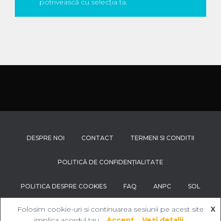
potrivească cu selecția ta.
DESPRE NOI
CONTACT
TERMENI SI CONDITII
POLITICĂ DE CONFIDENȚIALITATE
POLITICA DESPRE COOKIES
FAQ
ANPC
SOL
Hestia | Proiectată de
ThemeIsle
Folosim cookie-uri si continuarea sesiunii pe acest site
X
implica acordul tau.
Accept
Vezi detalii