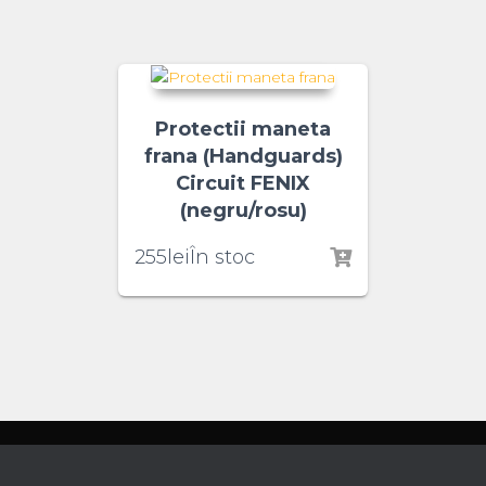
Protectii maneta
frana (Handguards)
Circuit FENIX
(negru/rosu)
255
lei
În stoc