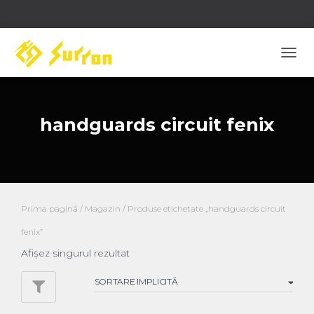
COM
NAVI
handguards circuit fenix
Prima pagină
/
Magazin
/ Produse etichetate „handguards circuit
fenix”
Afișez singurul rezultat