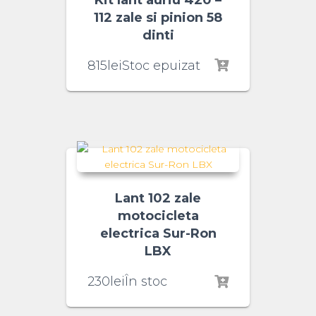
112 zale si pinion 58
dinti
815
lei
Stoc epuizat
Lant 102 zale
motocicleta
electrica Sur-Ron
LBX
230
lei
În stoc