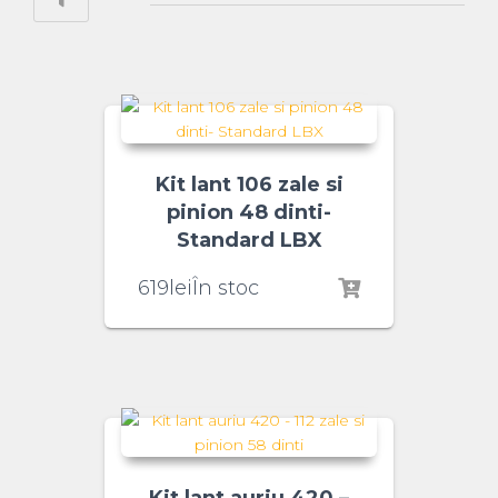
Kit lant 106 zale si
pinion 48 dinti-
Standard LBX
619
lei
În stoc
Kit lant auriu 420 –