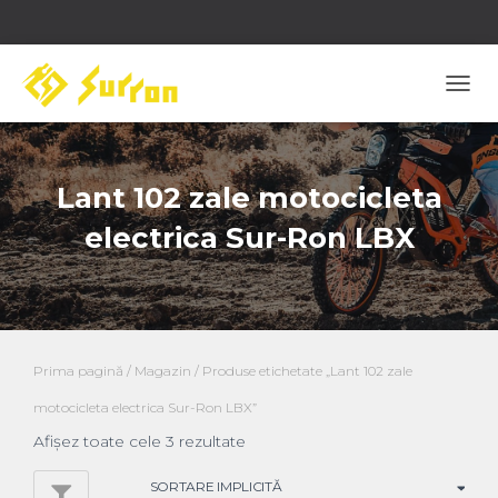
COM
NAVI
Lant 102 zale motocicleta
electrica Sur-Ron LBX
Prima pagină
/
Magazin
/ Produse etichetate „Lant 102 zale
motocicleta electrica Sur-Ron LBX”
Afișez toate cele 3 rezultate