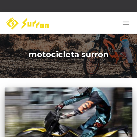
COM
NAVI
motocicleta surron