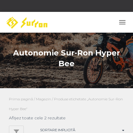
COM
NAVI
Autonomie Sur-Ron Hyper
Bee
Prima pagină
/
Magazin
/ Produse etichetate „Autonomie Sur-Ron
Hyper Bee”
Afișez toate cele 2 rezultate