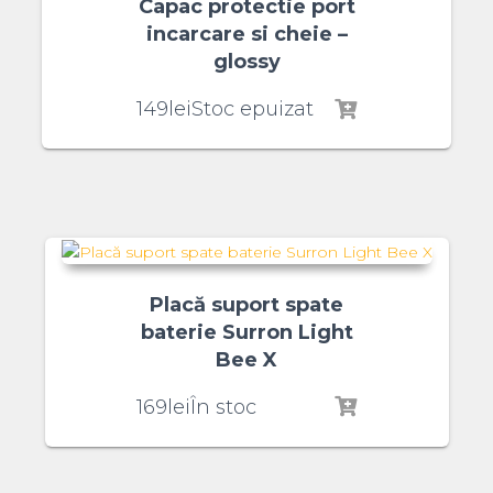
Capac protectie port
incarcare si cheie –
glossy
149
lei
Stoc epuizat
Placă suport spate
baterie Surron Light
Bee X
169
lei
În stoc