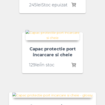
245
lei
Stoc epuizat
Capac protectie port
incarcare si cheie
129
lei
În stoc