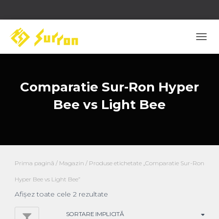
COM
NAVI
Comparatie Sur-Ron Hyper
Bee vs Light Bee
Prima pagină
/
Magazin
/ Produse etichetate „Comparatie Sur-Ron
Hyper Bee vs Light Bee”
Afișez toate cele 2 rezultate