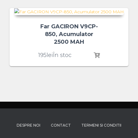
Far GACIRON V9CP-
850, Acumulator
2500 MAH
195
lei
În stoc
DESPRE NOI
CONTACT
TERMENI SI CONDITII