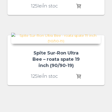
125
lei
În stoc
Spite Sur-Ron Ultra
Bee – roata spate 19
inch (90/90-19)
125
lei
În stoc