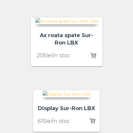
Ax roata spate Sur-
Ron LBX
205
lei
În stoc
Display Sur-Ron LBX
615
lei
În stoc