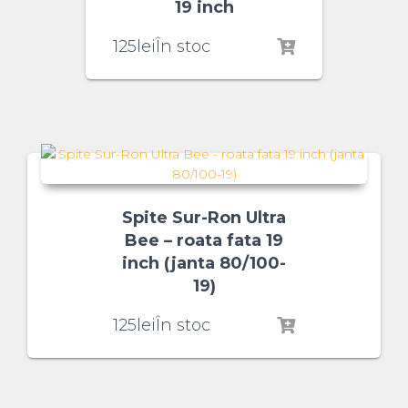
19 inch
125
lei
În stoc
Spite Sur-Ron Ultra
Bee – roata fata 19
inch (janta 80/100-
19)
125
lei
În stoc