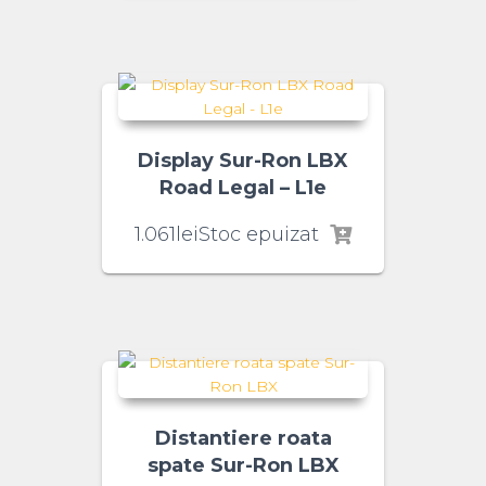
Display Sur-Ron LBX
Road Legal – L1e
1.061
lei
Stoc epuizat
Distantiere roata
spate Sur-Ron LBX