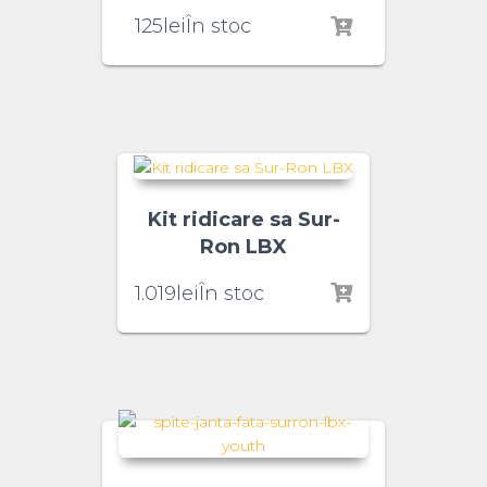
125
lei
În stoc
Kit ridicare sa Sur-
Ron LBX
1.019
lei
În stoc