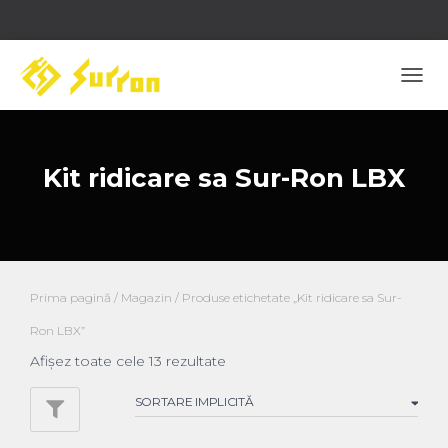
COM
NAVI
Kit ridicare sa Sur-Ron LBX
Prima pagină
/
Magazin
/ Produse etichetate „Kit ridicare sa Sur-
Ron LBX”
Afișez toate cele 13 rezultate