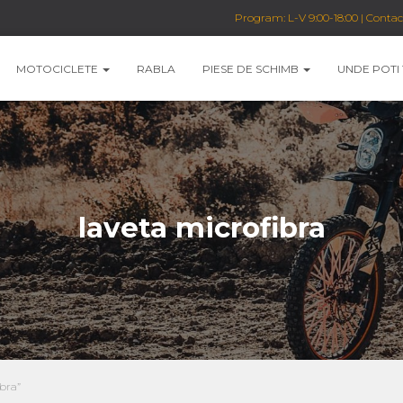
Program: L-V 9:00-18:00 | Conta
MOTOCICLETE
RABLA
PIESE DE SCHIMB
UNDE POTI
laveta microfibra
ibra”