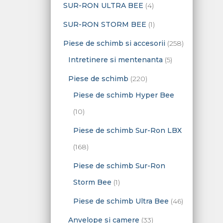
o
p
4
SUR-RON ULTRA BEE
4
u
e
e
u
u
d
r
p
s
1
SUR-RON STORM BEE
1
s
s
u
o
r
e
p
2
Piese de schimb si accesorii
258
e
s
d
o
r
5
5
Intretinere si mentenanta
5
e
u
d
o
p
8
2
Piese de schimb
220
s
u
d
r
d
2
Piese de schimb Hyper Bee
e
s
u
o
e
1
0
10
e
s
d
p
0
d
Piese de schimb Sur-Ron LBX
u
r
p
e
1
168
s
o
r
p
6
Piese de schimb Sur-Ron
e
d
o
r
8
1
Storm Bee
1
u
d
o
d
p
4
Piese de schimb Ultra Bee
46
s
u
d
e
r
6
3
Anvelope si camere
33