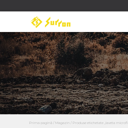
Prima pagină
/
Magazin
/ Produse etichetate „laveta microf