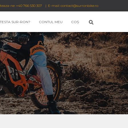
cteaza-ne: +40 766 530 307 | E-mail: contact@surronbike.ro
 TESTA SUR-RON?
CONTUL MEU
COȘ