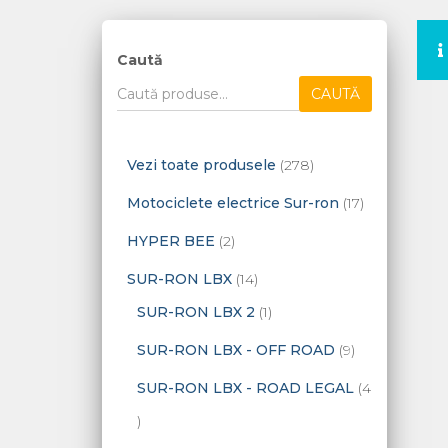
Caută
CAUTĂ
2
Vezi toate produsele
278
7
1
Motociclete electrice Sur-ron
17
8
7
2
HYPER BEE
2
d
p
p
1
SUR-RON LBX
14
e
r
r
4
1
SUR-RON LBX 2
1
p
o
o
p
p
9
SUR-RON LBX - OFF ROAD
9
r
d
d
r
r
p
SUR-RON LBX - ROAD LEGAL
4
o
u
u
o
o
r
4
d
s
s
d
d