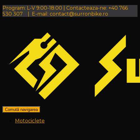
Program: L-V 9:00-18:00 | Contacteaza-ne: +40 766
530 307 | E-mail: contact@surronbike.ro
Comută navigarea
Motociclete