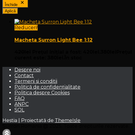
Închide
Aplică
Reduceri!
Macheta Surron Light Bee 1:12
420
lei
Prețul inițial a fost: 420lei.
380
lei
Prețul
curent este: 380lei.
În stoc
Despre noi
Contact
Termeni si conditii
Politică de confidențialitate
Politica despre Cookies
FAQ
ANPC
SOL
Hestia | Proiectată de
ThemeIsle
Surron Romania @ 2025. Toate drepturile rezervate.