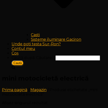
Casti
Sisteme iluminare Gaciron
Unde poti testa Sur-Ron?
Contul meu
Coș
Caută după:
Căutare…
mini motocicletă electrică
Prima pagină
/
Magazin
/ Produse etichetate „mini
motocicletă electrică”
Afișez singurul rezultat