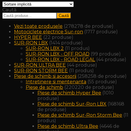
Caută
Caută
Vezi toate produsele
278
278 de produse
Motociclete electrice Sur-ron
17
17 produse
HYPER BEE
2
2 produse
SUR-RON LBX
14
14 produse
SUR-RON LBX 2
1
1 produs
SUR-RON LBX - OFF ROAD
9
9 produse
SUR-RON LBX - ROAD LEGAL
4
4 produse
SUR-RON ULTRA BEE
4
4 produse
SUR-RON STORM BEE
1
1 produs
Piese de schimb si accesorii
258
258 de produse
Intretinere si mentenanta
5
5 produse
Piese de schimb
220
220 de produse
Piese de schimb Hyper Bee
10
10
produse
Piese de schimb Sur-Ron LBX
168
168
de produse
Piese de schimb Sur-Ron Storm Bee
1
1
produs
Piese de schimb Ultra Bee
46
46 de