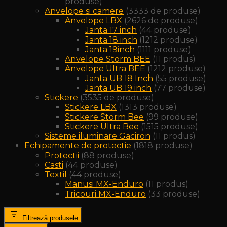
produse
Anvelope si camere
33
33 de produse
Anvelope LBX
26
26 de produse
Janta 17 inch
4
4 produse
Janta 18 inch
12
12 produse
Janta 19inch
11
11 produse
Anvelope Storm BEE
1
1 produs
Anvelope Ultra BEE
12
12 produse
Janta UB 18 Inch
5
5 produse
Janta UB 19 inch
7
7 produse
Stickere
35
35 de produse
Stickere LBX
13
13 produse
Stickere Storm Bee
9
9 produse
Stickere Ultra Bee
15
15 produse
Sisteme iluminare Gaciron
1
1 produs
Echipamente de protectie
18
18 produse
Protectii
8
8 produse
Casti
4
4 produse
Textil
4
4 produse
Manusi MX-Enduro
1
1 produs
Tricouri MX-Enduro
3
3 produse
Filtrează produsele