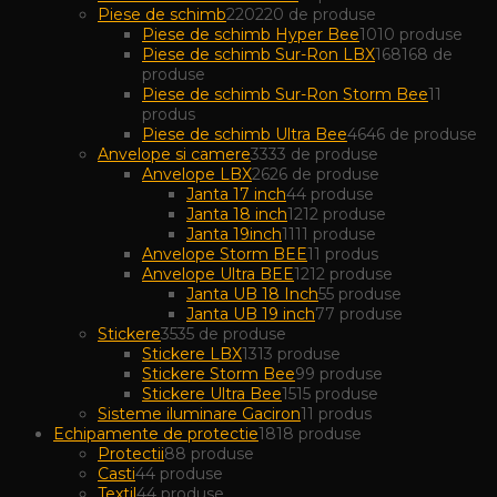
Piese de schimb
220
220 de produse
Piese de schimb Hyper Bee
10
10 produse
Piese de schimb Sur-Ron LBX
168
168 de
produse
Piese de schimb Sur-Ron Storm Bee
1
1
produs
Piese de schimb Ultra Bee
46
46 de produse
Anvelope si camere
33
33 de produse
Anvelope LBX
26
26 de produse
Janta 17 inch
4
4 produse
Janta 18 inch
12
12 produse
Janta 19inch
11
11 produse
Anvelope Storm BEE
1
1 produs
Anvelope Ultra BEE
12
12 produse
Janta UB 18 Inch
5
5 produse
Janta UB 19 inch
7
7 produse
Stickere
35
35 de produse
Stickere LBX
13
13 produse
Stickere Storm Bee
9
9 produse
Stickere Ultra Bee
15
15 produse
Sisteme iluminare Gaciron
1
1 produs
Echipamente de protectie
18
18 produse
Protectii
8
8 produse
Casti
4
4 produse
Textil
4
4 produse