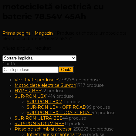
motocicletă electrică cu
baterie 78.54V 45Ah
Prima pagină
/
Magazin
/ Produse etichetate „motocicletă
electrică cu baterie 78.54V 45Ah”
Afișez singurul rezultat
Caută
Caută
Vezi toate produsele
278
278 de produse
Motociclete electrice Sur-ron
17
17 produse
HYPER BEE
2
2 produse
SUR-RON LBX
14
14 produse
SUR-RON LBX 2
1
1 produs
SUR-RON LBX - OFF ROAD
9
9 produse
SUR-RON LBX - ROAD LEGAL
4
4 produse
SUR-RON ULTRA BEE
4
4 produse
SUR-RON STORM BEE
1
1 produs
Piese de schimb si accesorii
258
258 de produse
Intretinere si mentenanta
5
5 produse