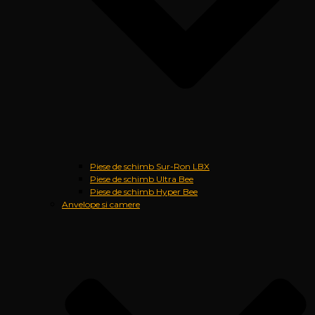
Piese de schimb Sur-Ron LBX
Piese de schimb Ultra Bee
Piese de schimb Hyper Bee
Anvelope si camere