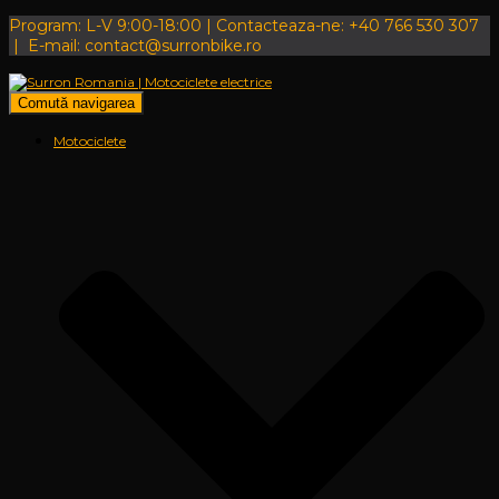
Program: L-V 9:00-18:00 | Contacteaza-ne: +40 766 530 307
| E-mail: contact@surronbike.ro
Comută navigarea
Motociclete