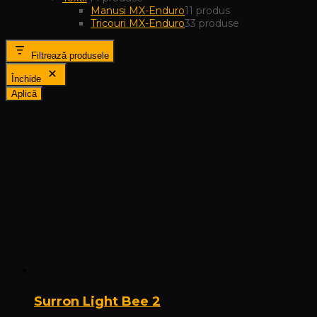
Manusi MX-Enduro
1
1 produs
Tricouri MX-Enduro
3
3 produse
Filtrează produsele
Închide
Aplică
Surron Light Bee 2