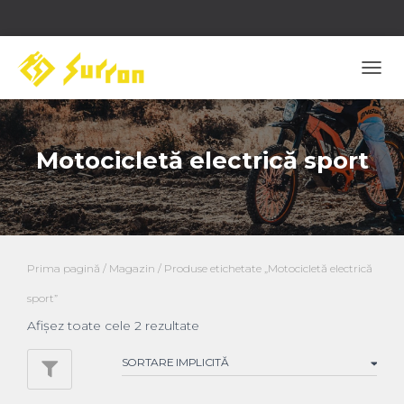
COM
NAVI
Motocicletă electrică sport
Prima pagină
/
Magazin
/ Produse etichetate „Motocicletă electrică
sport”
Afișez toate cele 2 rezultate