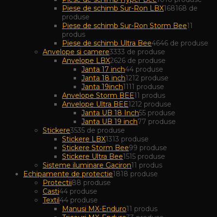
Piese de schimb Sur-Ron LBX
168
168 de
produse
Piese de schimb Sur-Ron Storm Bee
1
1
produs
Piese de schimb Ultra Bee
46
46 de produse
Anvelope si camere
33
33 de produse
Anvelope LBX
26
26 de produse
Janta 17 inch
4
4 produse
Janta 18 inch
12
12 produse
Janta 19inch
11
11 produse
Anvelope Storm BEE
1
1 produs
Anvelope Ultra BEE
12
12 produse
Janta UB 18 Inch
5
5 produse
Janta UB 19 inch
7
7 produse
Stickere
35
35 de produse
Stickere LBX
13
13 produse
Stickere Storm Bee
9
9 produse
Stickere Ultra Bee
15
15 produse
Sisteme iluminare Gaciron
1
1 produs
Echipamente de protectie
18
18 produse
Protectii
8
8 produse
Casti
4
4 produse
Textil
4
4 produse
Manusi MX-Enduro
1
1 produs