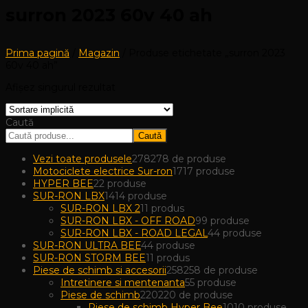
surron 2023 60v 40 ah
Prima pagină
/
Magazin
/ Produse etichetate „surron 2023
60v 40 ah”
Afișez singurul rezultat
Caută
Caută
Vezi toate produsele
278
278 de produse
Motociclete electrice Sur-ron
17
17 produse
HYPER BEE
2
2 produse
SUR-RON LBX
14
14 produse
SUR-RON LBX 2
1
1 produs
SUR-RON LBX - OFF ROAD
9
9 produse
SUR-RON LBX - ROAD LEGAL
4
4 produse
SUR-RON ULTRA BEE
4
4 produse
SUR-RON STORM BEE
1
1 produs
Piese de schimb si accesorii
258
258 de produse
Intretinere si mentenanta
5
5 produse
Piese de schimb
220
220 de produse
Piese de schimb Hyper Bee
10
10 produse