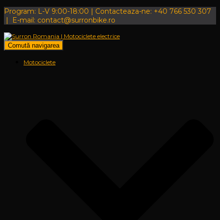
Program: L-V 9:00-18:00 | Contacteaza-ne: +40 766 530 307
| E-mail: contact@surronbike.ro
Comută navigarea
Motociclete