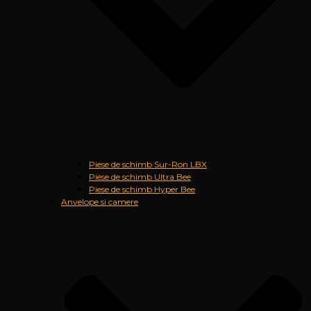
Piese de schimb Sur-Ron LBX
Piese de schimb Ultra Bee
Piese de schimb Hyper Bee
Anvelope si camere