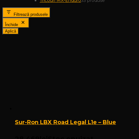
Tricouri MX-Enduro
3
3 produse
Filtrează produsele
Închide
Aplică
Sur-Ron LBX Road Legal L1e – Blue
28.469
lei
Stoc epuizat