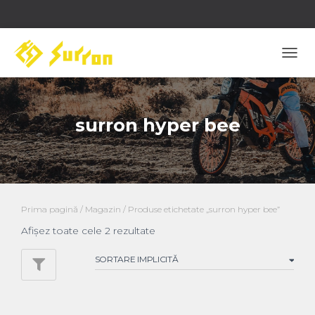
COM
NAVI
surron hyper bee
Prima pagină
/
Magazin
/ Produse etichetate „surron hyper bee”
Afișez toate cele 2 rezultate