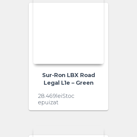
Sur-Ron LBX Road
Legal L1e – Green
28.469
lei
Stoc
epuizat