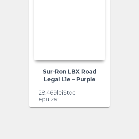
Sur-Ron LBX Road
Legal L1e – Purple
28.469
lei
Stoc
epuizat