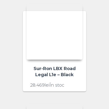
Sur-Ron LBX Road
Legal L1e – Black
28.469
lei
În stoc