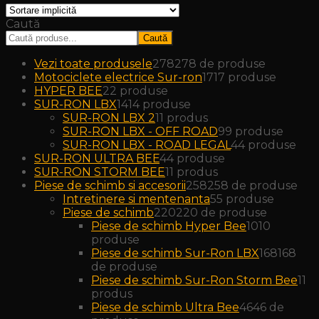
Caută
Caută
Vezi toate produsele
278
278 de produse
Motociclete electrice Sur-ron
17
17 produse
HYPER BEE
2
2 produse
SUR-RON LBX
14
14 produse
SUR-RON LBX 2
1
1 produs
SUR-RON LBX - OFF ROAD
9
9 produse
SUR-RON LBX - ROAD LEGAL
4
4 produse
SUR-RON ULTRA BEE
4
4 produse
SUR-RON STORM BEE
1
1 produs
Piese de schimb si accesorii
258
258 de produse
Intretinere si mentenanta
5
5 produse
Piese de schimb
220
220 de produse
Piese de schimb Hyper Bee
10
10
produse
Piese de schimb Sur-Ron LBX
168
168
de produse
Piese de schimb Sur-Ron Storm Bee
1
1
produs
Piese de schimb Ultra Bee
46
46 de