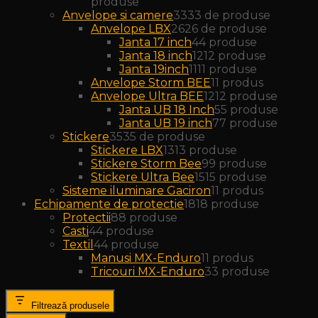
produse
Anvelope si camere
33
33 de produse
Anvelope LBX
26
26 de produse
Janta 17 inch
4
4 produse
Janta 18 inch
12
12 produse
Janta 19inch
11
11 produse
Anvelope Storm BEE
1
1 produs
Anvelope Ultra BEE
12
12 produse
Janta UB 18 Inch
5
5 produse
Janta UB 19 inch
7
7 produse
Stickere
35
35 de produse
Stickere LBX
13
13 produse
Stickere Storm Bee
9
9 produse
Stickere Ultra Bee
15
15 produse
Sisteme iluminare Gaciron
1
1 produs
Echipamente de protectie
18
18 produse
Protectii
8
8 produse
Casti
4
4 produse
Textil
4
4 produse
Manusi MX-Enduro
1
1 produs
Tricouri MX-Enduro
3
3 produse
Filtrează produsele