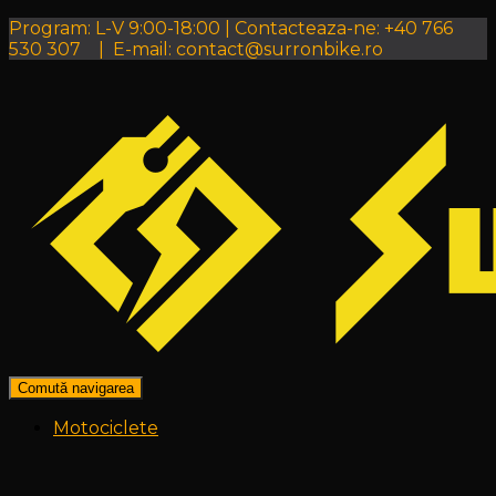
Program: L-V 9:00-18:00 | Contacteaza-ne: +40 766
530 307 | E-mail: contact@surronbike.ro
Comută navigarea
Motociclete