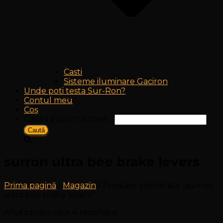
Casti
Sisteme iluminare Gaciron
Unde poti testa Sur-Ron?
Contul meu
Coș
Caută după:
Căutare…
surron ultra bee brake levers
Prima pagină
/
Magazin
/ Produse etichetate „surron
ultra bee brake levers”
Afișez toate cele 4 rezultate