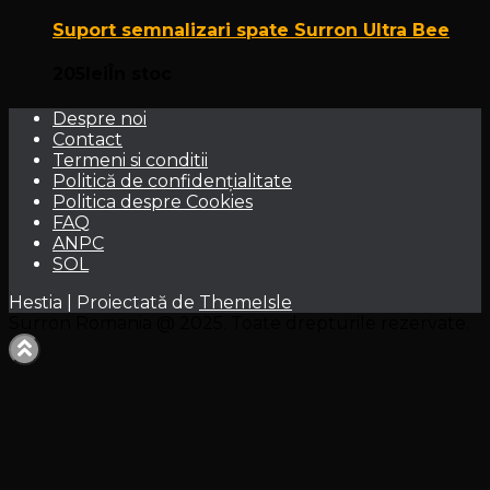
Suport semnalizari spate Surron Ultra Bee
205
lei
În stoc
Despre noi
Contact
Termeni si conditii
Politică de confidențialitate
Politica despre Cookies
FAQ
ANPC
SOL
Hestia | Proiectată de
ThemeIsle
Surron Romania @ 2025. Toate drepturile rezervate.