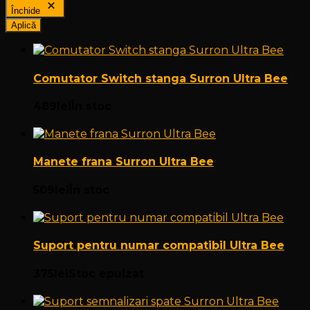
Închide
Aplică
Comutator Switch stanga Surron Ultra Bee
489
lei
În stoc
Manete frana Surron Ultra Bee
509
lei
În stoc
Suport pentru numar compatibil Ultra Bee
375
lei
Stoc epuizat