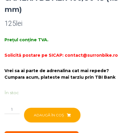
mm)
125
lei
Prețul conține TVA.
Solicită postare pe SICAP: contact@surronbike.ro
Vrei sa ai parte de adrenalina cat mai repede?
Cumpara acum, plateste mai tarziu prin TBI Bank
În stoc
Cantitate
CAMERA
ADAUGĂ ÎN COȘ
DE
AER