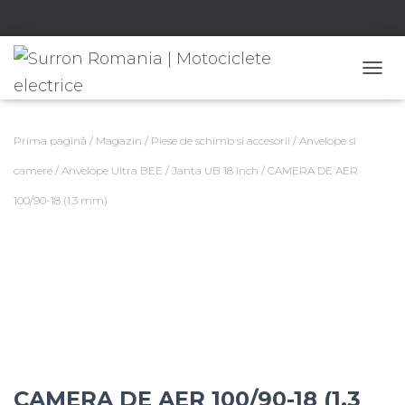
C
O
M
U
Prima pagină
/
Magazin
/
Piese de schimb si accesorii
/
Anvelope si
T
Ă
camere
/
Anvelope Ultra BEE
/
Janta UB 18 Inch
/ CAMERA DE AER
N
100/90-18 (1.3 mm)
A
V
I
G
A
R
E
A
CAMERA DE AER 100/90-18 (1.3