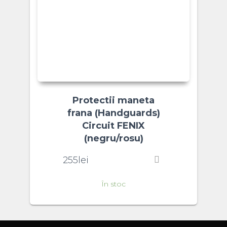
Protectii maneta
frana (Handguards)
Circuit FENIX
(negru/rosu)
255
lei
În stoc