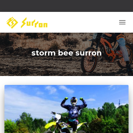
COM
NAVI
storm bee surron