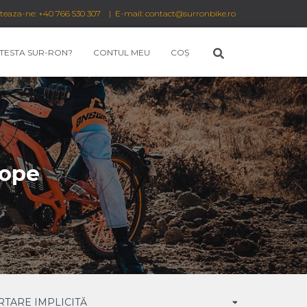
cteaza-ne: +40 766 530 307 | E-mail: contact@surronbike.ro
 TESTA SUR-RON?
CONTUL MEU
COȘ
rope