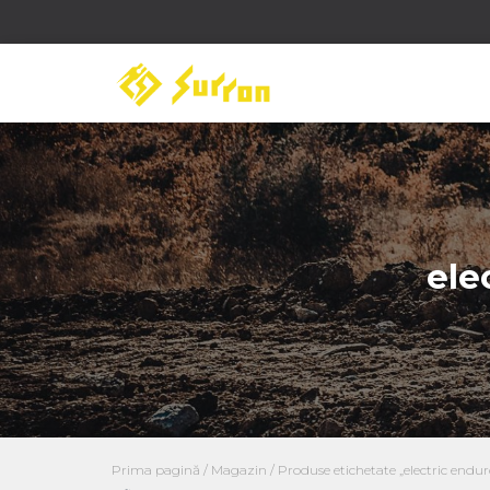
ele
Prima pagină
/
Magazin
/ Produse etichetate „electric endu