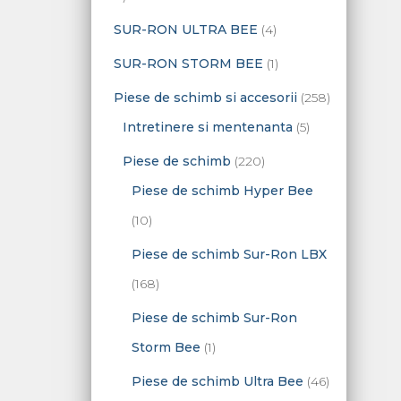
d
s
s
d
d
o
p
4
SUR-RON ULTRA BEE
4
u
e
e
u
u
d
r
p
s
1
SUR-RON STORM BEE
1
s
s
u
o
r
e
p
2
Piese de schimb si accesorii
258
e
s
d
o
r
5
5
Intretinere si mentenanta
5
e
u
d
o
p
8
2
Piese de schimb
220
s
u
d
r
d
2
Piese de schimb Hyper Bee
e
s
u
o
e
1
0
10
e
s
d
p
0
d
Piese de schimb Sur-Ron LBX
u
r
p
e
1
168
s
o
r
p
6
Piese de schimb Sur-Ron
e
d
o
r
8
1
Storm Bee
1
u
d
o
d
p
4
Piese de schimb Ultra Bee
46
s
u
d