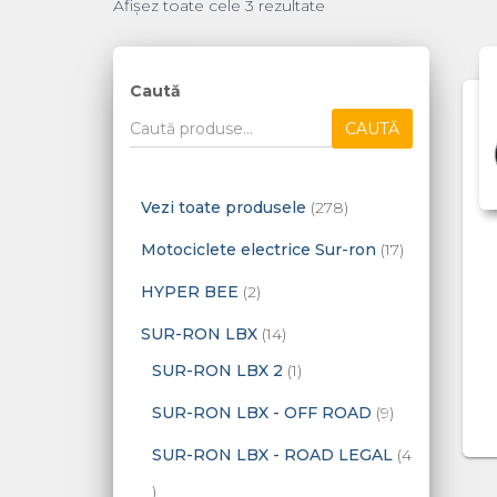
Afișez toate cele 3 rezultate
Caută
CAUTĂ
2
Vezi toate produsele
278
7
1
Motociclete electrice Sur-ron
17
8
7
2
HYPER BEE
2
d
p
p
1
SUR-RON LBX
14
e
r
r
4
1
SUR-RON LBX 2
1
p
o
o
p
p
9
SUR-RON LBX - OFF ROAD
9
r
d
d
r
r
p
SUR-RON LBX - ROAD LEGAL
4
o
u
u
o
o
r
4