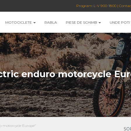
Program: L-V 9:00-18:00 | Conta
MOTOCICLETE
RABLA
PIESE DE SCHIMB
UNDE POTI
ctric enduro motorcycle Eu
ro motorcycle Europe”