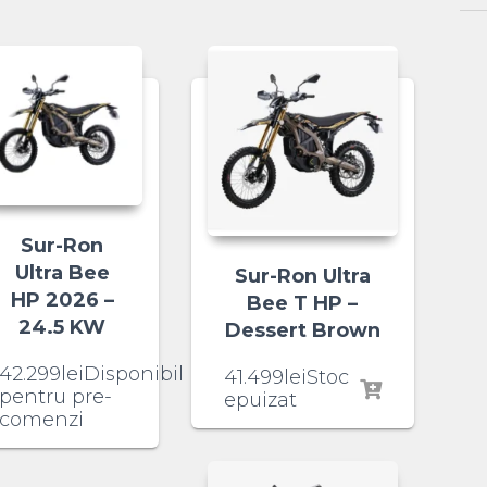
Sur-Ron
Ultra Bee
Sur-Ron Ultra
HP 2026 –
Bee T HP –
24.5 KW
Dessert Brown
42.299
lei
Disponibil
41.499
lei
Stoc
pentru pre-
epuizat
comenzi