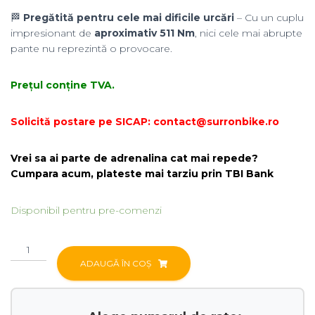
🏁
Pregătită pentru cele mai dificile urcări
– Cu un cuplu
impresionant de
aproximativ 511 Nm
, nici cele mai abrupte
pante nu reprezintă o provocare.
Prețul conține TVA.
Solicită postare pe SICAP: contact@surronbike.ro
Vrei sa ai parte de adrenalina cat mai repede?
Cumpara acum, plateste mai tarziu prin TBI Bank
Disponibil pentru pre-comenzi
Cantitate
Sur-
ADAUGĂ ÎN COȘ
Ron
Ultra
Bee