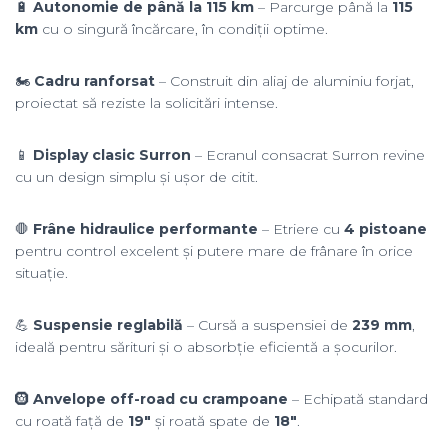
🔋
Autonomie de până la 115 km
– Parcurge până la
115
km
cu o singură încărcare, în condiții optime.
🏍️
Cadru ranforsat
– Construit din aliaj de aluminiu forjat,
proiectat să reziste la solicitări intense.
📱
Display clasic Surron
– Ecranul consacrat Surron revine
cu un design simplu și ușor de citit.
🛑
Frâne hidraulice performante
– Etriere cu
4 pistoane
pentru control excelent și putere mare de frânare în orice
situație.
💪
Suspensie reglabilă
– Cursă a suspensiei de
239 mm
,
ideală pentru sărituri și o absorbție eficientă a șocurilor.
🛞
Anvelope off-road cu crampoane
– Echipată standard
cu roată față de
19″
și roată spate de
18″
.