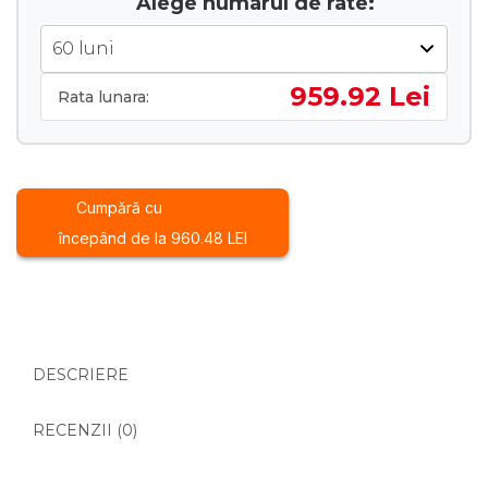
Alege numarul de rate:
HP
2026
-
24.5
959.92 Lei
Rata lunara:
KW
Cumpără cu
începând de la 960.48 LEI
DESCRIERE
RECENZII (0)