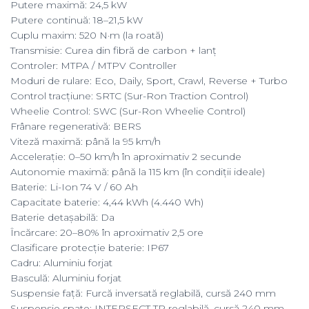
Putere maximă: 24,5 kW
Putere continuă: 18–21,5 kW
Cuplu maxim: 520 N·m (la roată)
Transmisie: Curea din fibră de carbon + lanț
Controler: MTPA / MTPV Controller
Moduri de rulare: Eco, Daily, Sport, Crawl, Reverse + Turbo
Control tracțiune: SRTC (Sur-Ron Traction Control)
Wheelie Control: SWC (Sur-Ron Wheelie Control)
Frânare regenerativă: BERS
Viteză maximă: până la 95 km/h
Accelerație: 0–50 km/h în aproximativ 2 secunde
Autonomie maximă: până la 115 km (în condiții ideale)
Baterie: Li-Ion 74 V / 60 Ah
Capacitate baterie: 4,44 kWh (4.440 Wh)
Baterie detașabilă: Da
Încărcare: 20–80% în aproximativ 2,5 ore
Clasificare protecție baterie: IP67
Cadru: Aluminiu forjat
Basculă: Aluminiu forjat
Suspensie față: Furcă inversată reglabilă, cursă 240 mm
Suspensie spate: INTERSECT TR reglabilă, cursă 240 mm