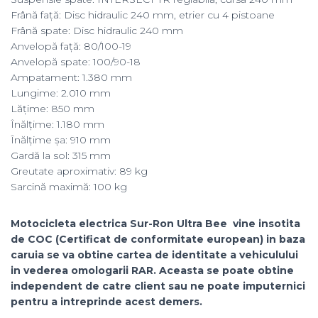
Frână față: Disc hidraulic 240 mm, etrier cu 4 pistoane
Frână spate: Disc hidraulic 240 mm
Anvelopă față: 80/100-19
Anvelopă spate: 100/90-18
Ampatament: 1.380 mm
Lungime: 2.010 mm
Lățime: 850 mm
Înălțime: 1.180 mm
Înălțime șa: 910 mm
Gardă la sol: 315 mm
Greutate aproximativ: 89 kg
Sarcină maximă: 100 kg
Motocicleta electrica Sur-Ron Ultra Bee vine insotita
de COC (Certificat de conformitate european) in baza
caruia se va obtine cartea de identitate a vehiculului
in vederea omologarii RAR. Aceasta se poate obtine
independent de catre client sau ne poate imputernici
pentru a intreprinde acest demers.