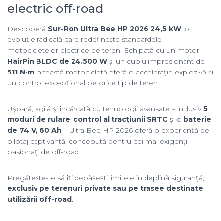
electric off-road
Descoperă
Sur-Ron Ultra Bee HP 2026 24,5 kW
, o
evoluție radicală care redefinește standardele
motocicletelor electrice de teren. Echipată cu un motor
HairPin BLDC de 24.500 W
și un cuplu impresionant de
511 N·m
, această motocicletă oferă o accelerație explozivă și
un control excepțional pe orice tip de teren.
Ușoară, agilă și încărcată cu tehnologii avansate – inclusiv
5
moduri de rulare
,
control al tracțiunii SRTC
și o
baterie
de 74 V, 60 Ah
– Ultra Bee HP 2026 oferă o experiență de
pilotaj captivantă, concepută pentru cei mai exigenți
pasionați de off-road.
Pregătește-te să îți depășești limitele în deplină siguranță,
exclusiv pe terenuri private sau pe trasee destinate
utilizării off-road
.