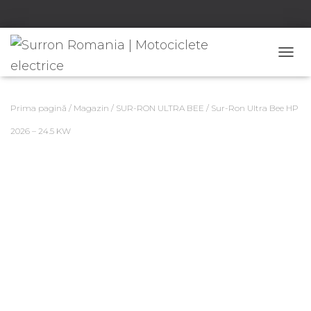
C
O
M
U
Prima pagină
/
Magazin
/
SUR-RON ULTRA BEE
/ Sur-Ron Ultra Bee HP
T
Ă
2026 – 24.5 KW
N
A
V
I
G
A
R
E
A