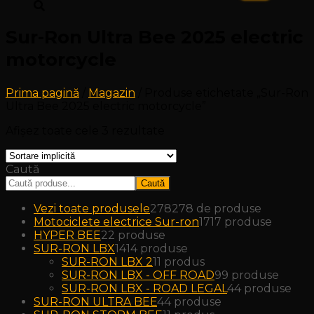
Sur-Ron Ultra Bee 2025 electric
motorcycle
Prima pagină
/
Magazin
/ Produse etichetate „Sur-Ron
Ultra Bee 2025 electric motorcycle”
Afișez toate cele 3 rezultate
Caută
Caută
Vezi toate produsele
278
278 de produse
Motociclete electrice Sur-ron
17
17 produse
HYPER BEE
2
2 produse
SUR-RON LBX
14
14 produse
SUR-RON LBX 2
1
1 produs
SUR-RON LBX - OFF ROAD
9
9 produse
SUR-RON LBX - ROAD LEGAL
4
4 produse
SUR-RON ULTRA BEE
4
4 produse