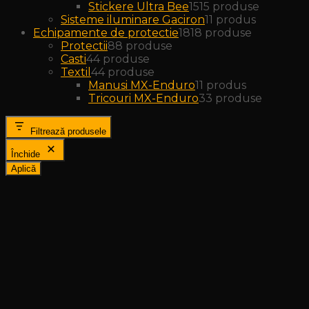
Stickere Ultra Bee
15
15 produse
Sisteme iluminare Gaciron
1
1 produs
Echipamente de protectie
18
18 produse
Protectii
8
8 produse
Casti
4
4 produse
Textil
4
4 produse
Manusi MX-Enduro
1
1 produs
Tricouri MX-Enduro
3
3 produse
Filtrează produsele
Închide
Aplică