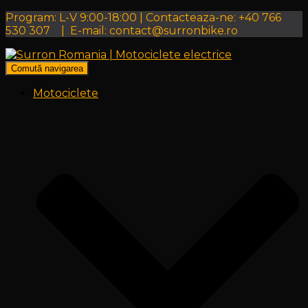
Program: L-V 9:00-18:00 | Contacteaza-ne: +40 766
530 307 | E-mail: contact@surronbike.ro
Comută navigarea
Motociclete