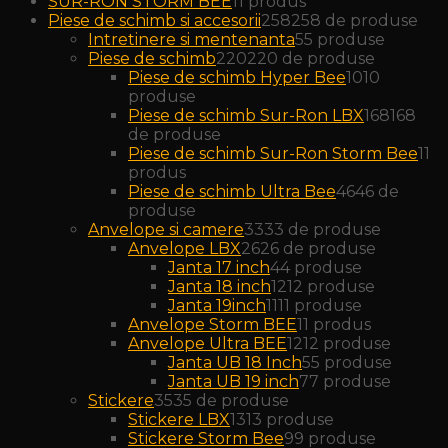
SUR-RON STORM BEE
1
1 produs
Piese de schimb si accesorii
258
258 de produse
Intretinere si mentenanta
5
5 produse
Piese de schimb
220
220 de produse
Piese de schimb Hyper Bee
10
10
produse
Piese de schimb Sur-Ron LBX
168
168
de produse
Piese de schimb Sur-Ron Storm Bee
1
1
produs
Piese de schimb Ultra Bee
46
46 de
produse
Anvelope si camere
33
33 de produse
Anvelope LBX
26
26 de produse
Janta 17 inch
4
4 produse
Janta 18 inch
12
12 produse
Janta 19inch
11
11 produse
Anvelope Storm BEE
1
1 produs
Anvelope Ultra BEE
12
12 produse
Janta UB 18 Inch
5
5 produse
Janta UB 19 inch
7
7 produse
Stickere
35
35 de produse
Stickere LBX
13
13 produse
Stickere Storm Bee
9
9 produse