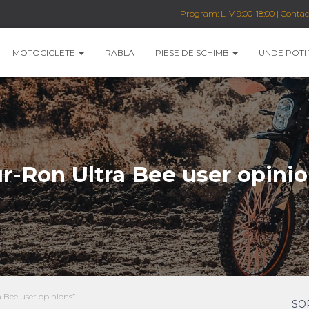
Program: L-V 9:00-18:00 | Conta
MOTOCICLETE
RABLA
PIESE DE SCHIMB
UNDE POTI
r-Ron Ultra Bee user opini
 Bee user opinions”