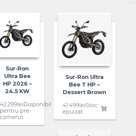
Sur-Ron
Ultra Bee
Sur-Ron Ultra
HP 2026 –
Bee T HP –
24.5 KW
Dessert Brown
42.299
lei
Disponibil
41.499
lei
Stoc
pentru pre-
epuizat
comenzi