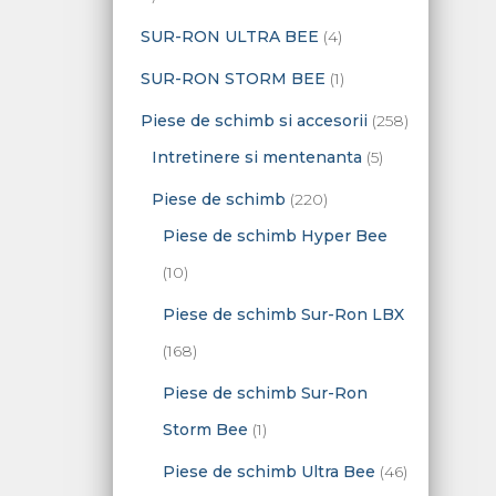
d
s
s
d
d
o
p
4
SUR-RON ULTRA BEE
4
u
e
e
u
u
d
r
p
s
1
SUR-RON STORM BEE
1
s
s
u
o
r
e
p
2
Piese de schimb si accesorii
258
e
s
d
o
r
5
5
Intretinere si mentenanta
5
e
u
d
o
p
8
2
Piese de schimb
220
s
u
d
r
d
2
Piese de schimb Hyper Bee
e
s
u
o
e
1
0
10
e
s
d
p
0
d
Piese de schimb Sur-Ron LBX
u
r
p
e
1
168
s
o
r
p
6
Piese de schimb Sur-Ron
e
d
o
r
8
1
Storm Bee
1
u
d
o
d
p
4
Piese de schimb Ultra Bee
46
s
u
d