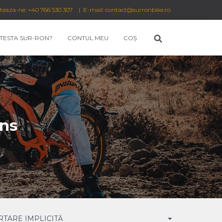
cteaza-ne: +40 766 530 307 | E-mail: contact@surronbike.ro
 TESTA SUR-RON?
CONTUL MEU
COȘ
ons