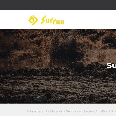
Su
Prima pagină
/
Magazin
/ Produse etichetate „Sur-Ron Ultra