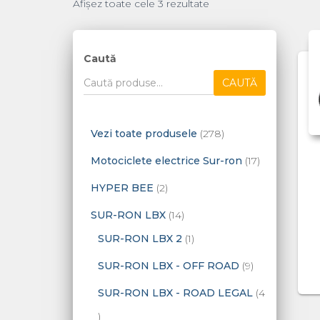
Afișez toate cele 3 rezultate
Caută
CAUTĂ
2
Vezi toate produsele
278
7
1
Motociclete electrice Sur-ron
17
8
7
2
HYPER BEE
2
d
p
p
1
SUR-RON LBX
14
e
r
r
4
1
SUR-RON LBX 2
1
p
o
o
p
p
9
SUR-RON LBX - OFF ROAD
9
r
d
d
r
r
p
SUR-RON LBX - ROAD LEGAL
4
o
u
u
o
o
r
4