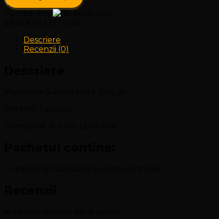
Cumpără cu
de la 8.89 LEI / lună
Descriere
Recenzii (0)
Descriere
Mansoane Surron Light Bee, gri
Material: Cauciuc
Compatibil: Surron Light Bee.
Pachetul contine:
1 x pereche mansoane Surron Light Bee
Recenzii
Nu există recenzii până acum.