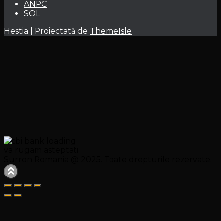
ANPC
SOL
Hestia | Proiectată de
ThemeIsle
va rugam asteptati
Surron Romania @ 2025. Toate drepturile rezervate.