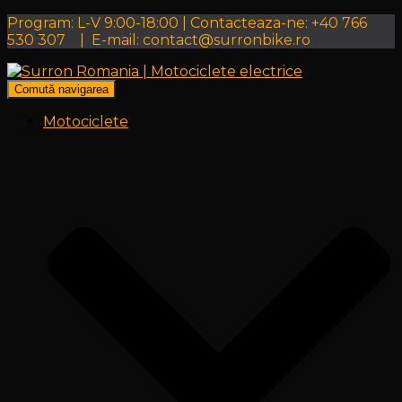
Program: L-V 9:00-18:00 | Contacteaza-ne: +40 766
530 307 | E-mail: contact@surronbike.ro
Comută navigarea
Motociclete