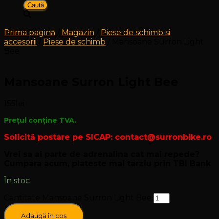
Prima pagină
/
Magazin
/
Piese de schimb si
accesorii
/
Piese de schimb
/ Mansoane Surron Light
Bee
Mansoane Surron Light Bee
155
lei
Prețul conține TVA.
Solicită postare pe SICAP: contact@surronbike.ro
Vrei sa ai parte de adrenalina cat mai repede?
Cumpara acum, plateste mai tarziu prin TBI Bank
În stoc
Cantitate Mansoane Surron Light Bee
Adaugă în coș