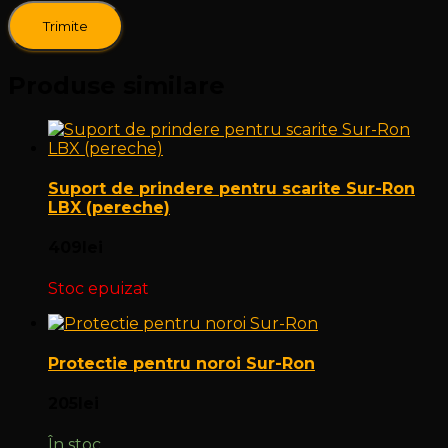
Produse similare
Suport de prindere pentru scarite Sur-Ron
LBX (pereche)
409
lei
Stoc epuizat
Protectie pentru noroi Sur-Ron
205
lei
În stoc