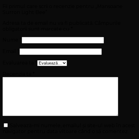
Fii primul care scrii o recenzie pentru „Mansoane
Surron Light Bee”
Adresa ta de email nu va fi publicată.
Câmpurile
obligatorii sunt marcate cu
*
Nume
*
Email
*
Evaluarea ta
*
Recenzia ta
*
Salvează-mi numele, emailul și site-ul web în acest
navigator pentru data viitoare când o să comentez.