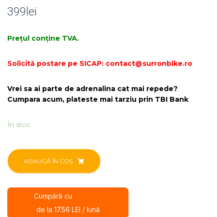
399
lei
Prețul conține TVA.
Solicită postare pe SICAP: contact@surronbike.ro
Vrei sa ai parte de adrenalina cat mai repede?
Cumpara acum, plateste mai tarziu prin TBI Bank
În stoc
Cantitate
Pinion
ADAUGĂ ÎN COȘ
46
dinti
Sur-
Cumpără cu
Ron
de la 17.56 LEI / lună
Ultra