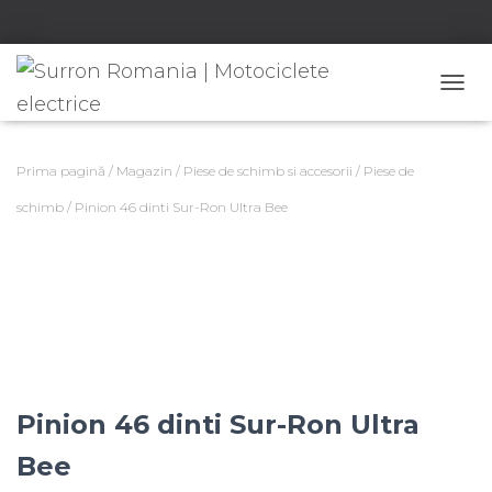
C
O
M
U
Prima pagină
/
Magazin
/
Piese de schimb si accesorii
/
Piese de
T
Ă
schimb
/ Pinion 46 dinti Sur-Ron Ultra Bee
N
A
V
I
G
A
R
E
A
Pinion 46 dinti Sur-Ron Ultra
Bee