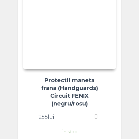
Protectii maneta
frana (Handguards)
Circuit FENIX
(negru/rosu)
255
lei
În stoc