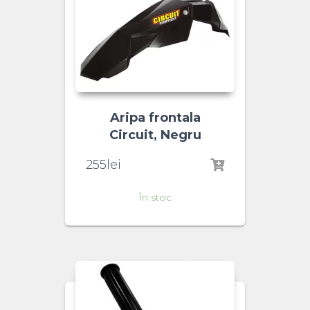
Aripa frontala
Circuit, Negru
255
lei
În stoc