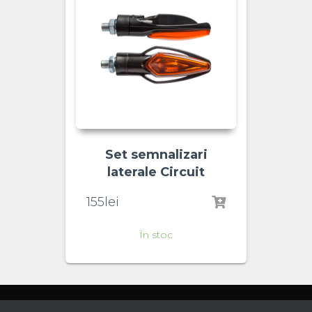
Set semnalizari
laterale Circuit
155
lei
În stoc