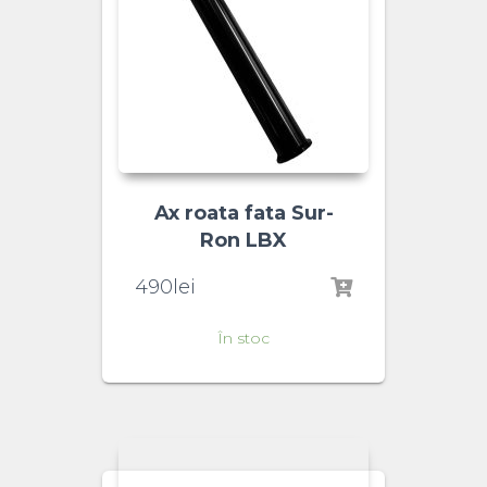
Ax roata fata Sur-
Ron LBX
490
lei
În stoc