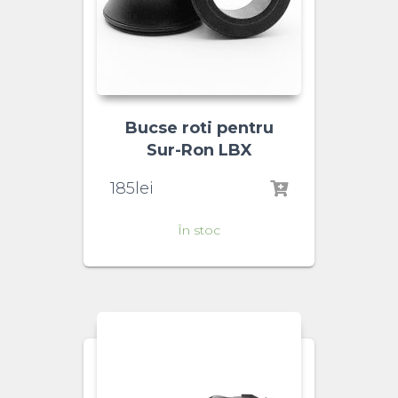
Bucse roti pentru
Sur-Ron LBX
185
lei
În stoc