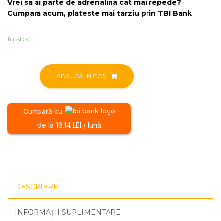
Vrei sa ai parte de adrenalina cat mai repede?
Cumpara acum, plateste mai tarziu prin TBI Bank
În stoc
Cantitate
Scarite
ADAUGĂ ÎN COȘ
upgrade
Sur-
Ron
Cumpără cu
LBX
de la 16.14 LEI / lună
DESCRIERE
INFORMAȚII SUPLIMENTARE