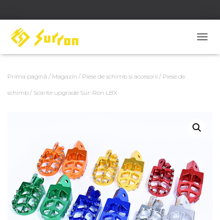
C
O
M
U
Prima pagină
/
Magazin
/
Piese de schimb si accesorii
/
Piese de
T
Ă
schimb
/ Scarite upgrade Sur-Ron LBX
N
A
V
I
G
A
R
E
A